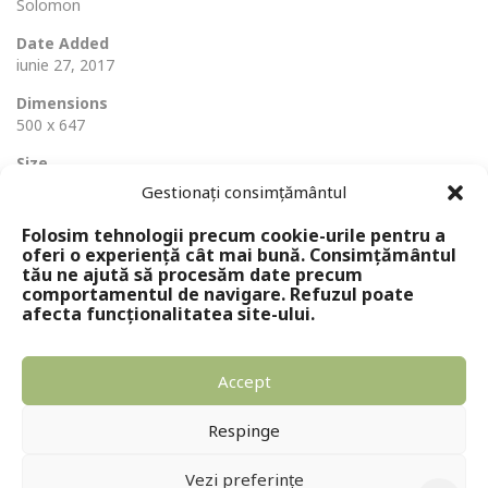
Solomon
Date Added
iunie 27, 2017
Dimensions
500 x 647
Size
48 Ko
Gestionați consimțământul
Folosim tehnologii precum cookie-urile pentru a
oferi o experiență cât mai bună. Consimțământul
tău ne ajută să procesăm date precum
comportamentul de navigare. Refuzul poate
afecta funcționalitatea site-ului.
Accept
Copyright © 2024 - Editura Solomon
Respinge
Vezi preferințe