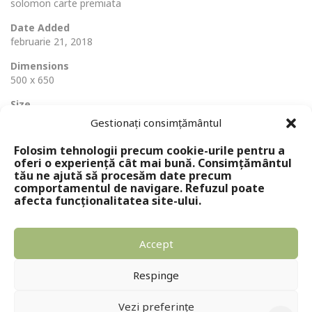
solomon carte premiata
Date Added
februarie 21, 2018
Dimensions
500 x 650
Size
124 Ko
Gestionați consimțământul
Folosim tehnologii precum cookie-urile pentru a
oferi o experiență cât mai bună. Consimțământul
tău ne ajută să procesăm date precum
comportamentul de navigare. Refuzul poate
afecta funcționalitatea site-ului.
Accept
Copyright © 2024 - Editura Solomon
Respinge
Vezi preferințe