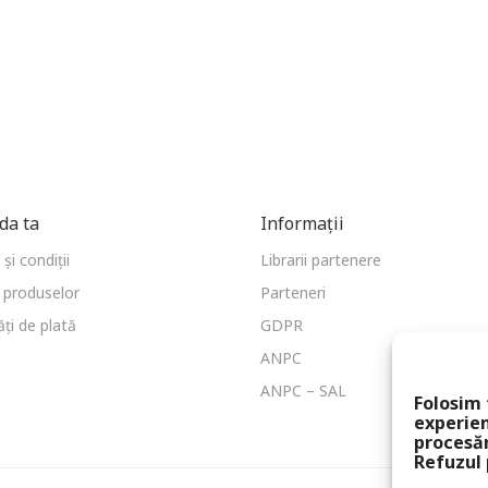
a ta
Informații
și condiții
Librarii partenere
 produselor
Parteneri
ți de plată
GDPR
ANPC
ANPC – SAL
Folosim 
experien
procesă
Refuzul 