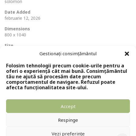
solomon
Date Added
februarie 12, 2026
Dimensions
800 x 1040
Size
283 Ko
Gestionați consimțământul
Folosim tehnologii precum cookie-urile pentru a
oferi o experiență cât mai bună. Consimțământul
tău ne ajută să procesăm date precum
comportamentul de navigare. Refuzul poate
afecta funcționalitatea site-ului.
Accept
Copyright © 2024 - Editura Solomon
Respinge
Vezi preferințe