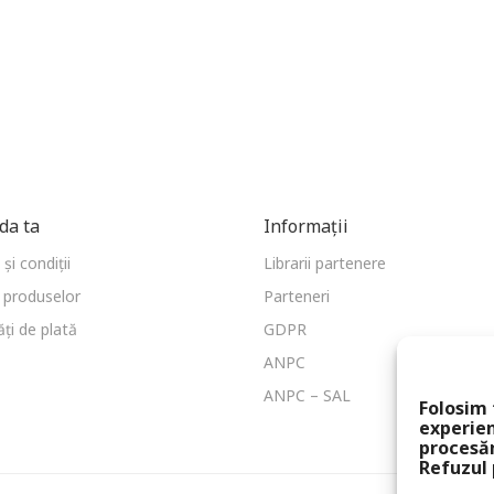
a ta
Informații
și condiții
Librarii partenere
 produselor
Parteneri
ți de plată
GDPR
ANPC
ANPC – SAL
Folosim 
experien
procesă
Refuzul 