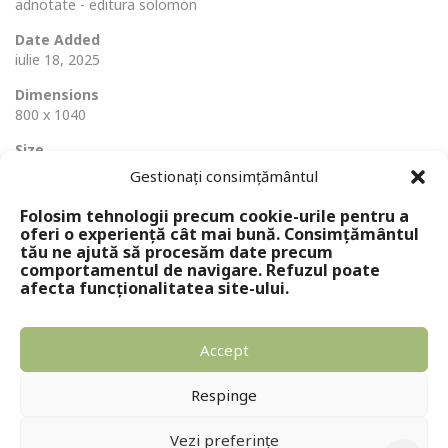
adnotate - editura solomon
Date Added
iulie 18, 2025
Dimensions
800 x 1040
Size
414 Ko
Gestionați consimțământul
Folosim tehnologii precum cookie-urile pentru a
oferi o experiență cât mai bună. Consimțământul
tău ne ajută să procesăm date precum
comportamentul de navigare. Refuzul poate
afecta funcționalitatea site-ului.
Accept
Copyright © 2024 - Editura Solomon
Respinge
Vezi preferințe