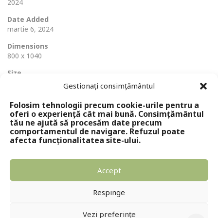
2024
Date Added
martie 6, 2024
Dimensions
800 x 1040
Size
428 Ko
Gestionați consimțământul
Folosim tehnologii precum cookie-urile pentru a
oferi o experiență cât mai bună. Consimțământul
tău ne ajută să procesăm date precum
comportamentul de navigare. Refuzul poate
afecta funcționalitatea site-ului.
Accept
Copyright © 2024 - Editura Solomon
Respinge
Vezi preferințe