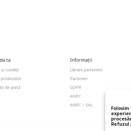
a ta
Informații
și condiții
Librarii partenere
 produselor
Parteneri
ți de plată
GDPR
ANPC
ANPC – SAL
Folosim 
experien
procesă
Refuzul 