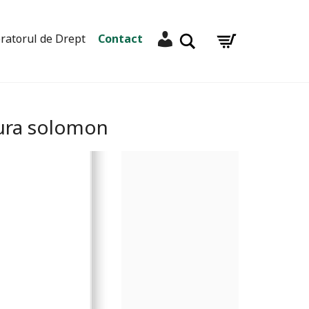
Contul meu
Caută
ratorul de Drept
Contact
itura solomon