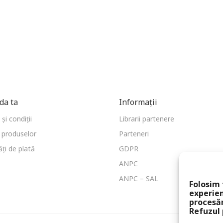
a ta
Informații
și condiții
Librarii partenere
 produselor
Parteneri
ți de plată
GDPR
ANPC
ANPC – SAL
Folosim 
experien
procesă
Refuzul 