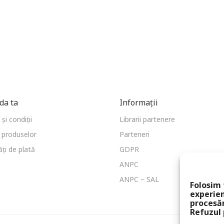
a ta
Informații
și condiții
Librarii partenere
 produselor
Parteneri
ți de plată
GDPR
ANPC
ANPC – SAL
Folosim 
experien
procesă
Refuzul 