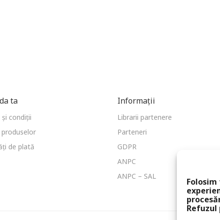
a ta
Informații
și condiții
Librarii partenere
 produselor
Parteneri
ți de plată
GDPR
ANPC
ANPC – SAL
Folosim 
experien
procesă
Refuzul 