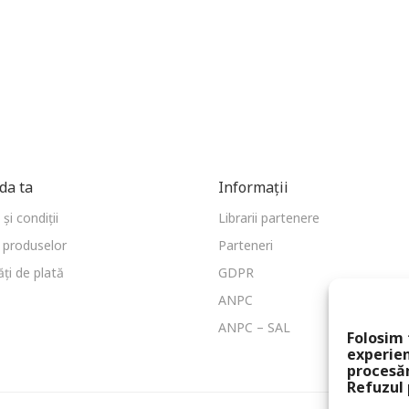
a ta
Informații
și condiții
Librarii partenere
 produselor
Parteneri
ți de plată
GDPR
ANPC
ANPC – SAL
Folosim 
experien
procesă
Refuzul 