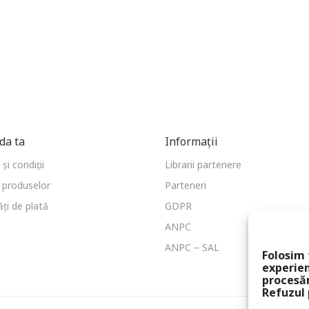
a ta
Informații
și condiții
Librarii partenere
 produselor
Parteneri
ți de plată
GDPR
ANPC
ANPC – SAL
Folosim 
experien
procesă
Refuzul 