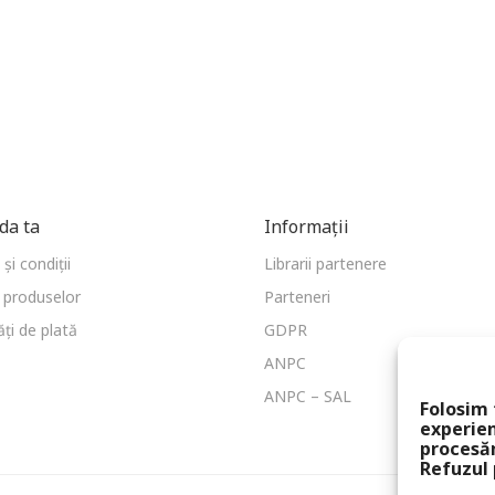
a ta
Informații
și condiții
Librarii partenere
 produselor
Parteneri
ți de plată
GDPR
ANPC
ANPC – SAL
Folosim 
experien
procesă
Refuzul 