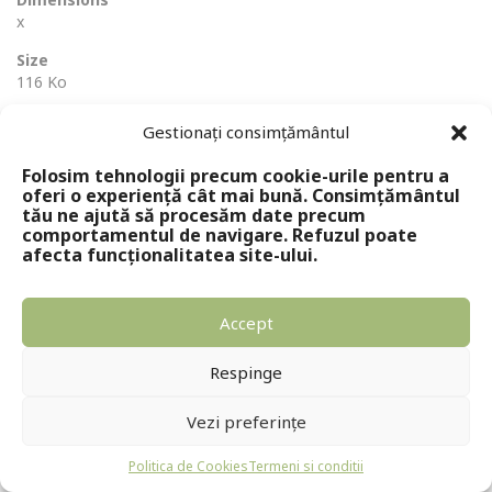
x
Size
116 Ko
Gestionați consimțământul
Folosim tehnologii precum cookie-urile pentru a
oferi o experiență cât mai bună. Consimțământul
tău ne ajută să procesăm date precum
comportamentul de navigare. Refuzul poate
afecta funcționalitatea site-ului.
Copyright © 2024 - Editura Solomon
Accept
Respinge
Vezi preferințe
Politica de Cookies
Termeni si conditii