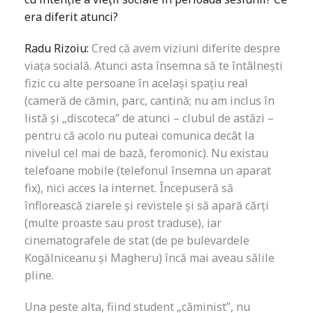
era diferit atunci?
Radu Rizoiu:
Cred că avem viziuni diferite despre
viața socială. Atunci asta însemna să te întâlnești
fizic cu alte persoane în același spațiu real
(cameră de cămin, parc, cantină; nu am inclus în
listă și „discoteca” de atunci – clubul de astăzi –
pentru că acolo nu puteai comunica decât la
nivelul cel mai de bază, feromonic). Nu existau
telefoane mobile (telefonul însemna un aparat
fix), nici acces la internet. Începuseră să
înflorească ziarele și revistele și să apară cărți
(multe proaste sau prost traduse), iar
cinematografele de stat (de pe bulevardele
Kogălniceanu și Magheru) încă mai aveau sălile
pline.
Una peste alta, fiind student „căminist”, nu