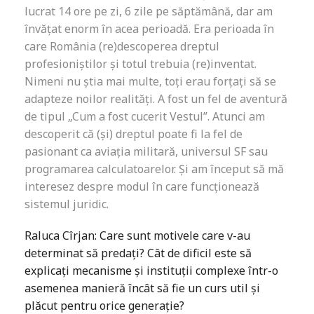
lucrat 14 ore pe zi, 6 zile pe săptămână, dar am
învățat enorm în acea perioadă. Era perioada în
care România (re)descoperea dreptul
profesioniștilor și totul trebuia (re)inventat.
Nimeni nu știa mai multe, toți erau forțați să se
adapteze noilor realități. A fost un fel de aventură
de tipul „Cum a fost cucerit Vestul”. Atunci am
descoperit că (și) dreptul poate fi la fel de
pasionant ca aviația militară, universul SF sau
programarea calculatoarelor. Și am început să mă
interesez despre modul în care funcționează
sistemul juridic.
Raluca Cîrjan: Care sunt motivele care v-au
determinat să predați? Cât de dificil este să
explicați mecanisme și instituții complexe într-o
asemenea manieră încât să fie un curs util și
plăcut pentru orice generație?