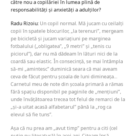
către nou a copilăriei în lumea plină de
responsabilități și anxietăți a adulților?
Radu Rizoiu:
Un copil normal. Mă jucam cu ceilalți
copii în spatele blocurilor, „la terenuri”, mergeam
pe bicicletă și jucam variațiuni pe marginea
fotbalului („obligatea”, „9 metri” și „tenis cu
piciorul”), dar nu mă dădeam în lături nici de la
coardă sau elastic. În consecință, se mai întâmpla
să-mi „amintesc” duminică seara că mai aveam
ceva de făcut pentru școala de luni dimineața…
Carnetul meu de note din școala primară a rămas
fără spațiu disponibil pe paginile de „mențiuni”,
unde învățătoarea trecea tot felul de remarci de la
„și-a uitat acasă alfabetarul” până la „rog ca
elevul să fie tuns”.
Așa că nu prea am „avut timp” pentru a citi (cel
puțin nu literatură) în acei ani. Citeam însă