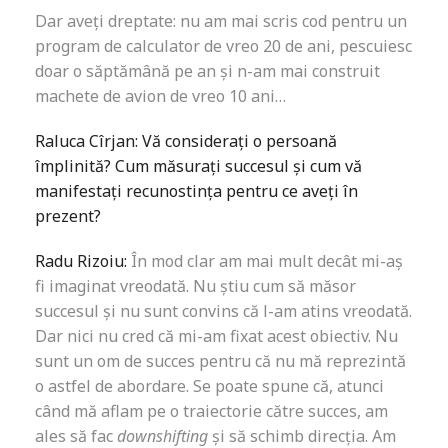
Dar aveți dreptate: nu am mai scris cod pentru un
program de calculator de vreo 20 de ani, pescuiesc
doar o săptămână pe an și n-am mai construit
machete de avion de vreo 10 ani…
Raluca Cîrjan: Vă considerați o persoană
împlinită? Cum măsurați succesul și cum vă
manifestați recunostința pentru ce aveți în
prezent?
Radu Rizoiu:
În mod clar am mai mult decât mi-aș
fi imaginat vreodată. Nu știu cum să măsor
succesul și nu sunt convins că l-am atins vreodată.
Dar nici nu cred că mi-am fixat acest obiectiv. Nu
sunt un om de succes pentru că nu mă reprezintă
o astfel de abordare. Se poate spune că, atunci
când mă aflam pe o traiectorie către succes, am
ales să fac
downshifting
și să schimb direcția. Am