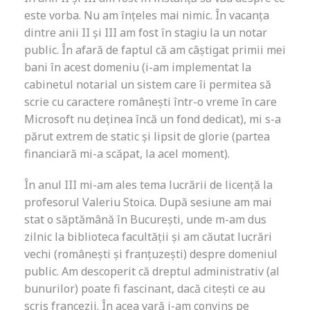
este vorba. Nu am înțeles mai nimic. În vacanța
dintre anii II și III am fost în stagiu la un notar
public. În afară de faptul că am câștigat primii mei
bani în acest domeniu (i-am implementat la
cabinetul notarial un sistem care îi permitea să
scrie cu caractere românești într-o vreme în care
Microsoft nu deținea încă un fond dedicat), mi s-a
părut extrem de static și lipsit de glorie (partea
financiară mi-a scăpat, la acel moment).
În anul III mi-am ales tema lucrării de licență la
profesorul Valeriu Stoica. După sesiune am mai
stat o săptămână în București, unde m-am dus
zilnic la biblioteca facultății și am căutat lucrări
vechi (românești și franțuzești) despre domeniul
public. Am descoperit că dreptul administrativ (al
bunurilor) poate fi fascinant, dacă citești ce au
scris francezii. În acea vară i-am convins pe