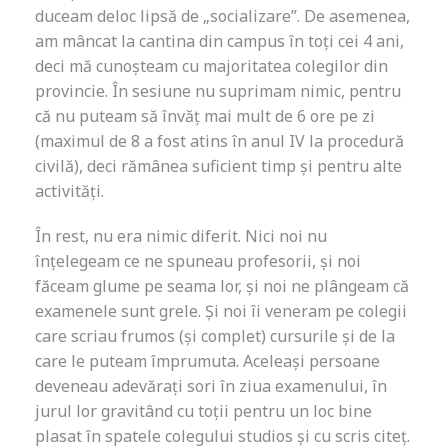
duceam deloc lipsă de „socializare”. De asemenea,
am mâncat la cantina din campus în toți cei 4 ani,
deci mă cunoșteam cu majoritatea colegilor din
provincie. În sesiune nu suprimam nimic, pentru
că nu puteam să învăț mai mult de 6 ore pe zi
(maximul de 8 a fost atins în anul IV la procedură
civilă), deci rămânea suficient timp și pentru alte
activități.
În rest, nu era nimic diferit. Nici noi nu
înțelegeam ce ne spuneau profesorii, și noi
făceam glume pe seama lor, și noi ne plângeam că
examenele sunt grele. Și noi îi veneram pe colegii
care scriau frumos (și complet) cursurile și de la
care le puteam împrumuta. Aceleași persoane
deveneau adevărați sori în ziua examenului, în
jurul lor gravitând cu toții pentru un loc bine
plasat în spatele colegului studios și cu scris citeț.