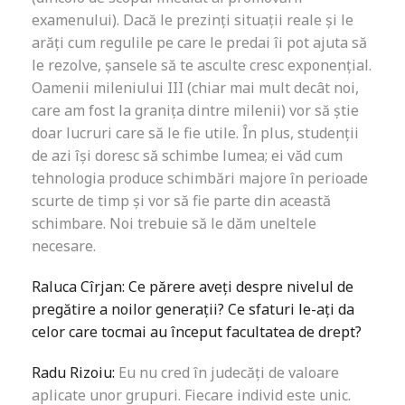
examenului). Dacă le prezinți situații reale și le
arăți cum regulile pe care le predai îi pot ajuta să
le rezolve, șansele să te asculte cresc exponențial.
Oamenii mileniului III (chiar mai mult decât noi,
care am fost la granița dintre milenii) vor să știe
doar lucruri care să le fie utile. În plus, studenții
de azi își doresc să schimbe lumea; ei văd cum
tehnologia produce schimbări majore în perioade
scurte de timp și vor să fie parte din această
schimbare. Noi trebuie să le dăm uneltele
necesare.
Raluca Cîrjan: Ce părere aveți despre nivelul de
pregătire a noilor generații? Ce sfaturi le-ați da
celor care tocmai au început facultatea de drept?
Radu Rizoiu:
Eu nu cred în judecăți de valoare
aplicate unor grupuri. Fiecare individ este unic.