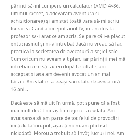
părinți să-mi cumpere un calculator (AMD 4×86,
ultimul răcnet, o adevărată aventură cu
achiziționarea) și am stat toată vara să-mi scriu
lucrarea. Când a început anul IV, m-am dus la
profesor să-i arăt ce am scris. Se pare că i-a plăcut
entuziasmul și m-a întrebat dacă nu vreau să fac
practică la societatea de avocatură a soției sale.
Cum oricum nu aveam alt plan, iar părinții mei mă
întrebau ce o să fac eu după facultate, am
acceptat și așa am devenit avocat un an mai
târziu. Am stat în aceeași societate de avocatură
16 ani…
Dacă este să mă uit în urmă, pot spune că a fost
mai mult decât mi-aș fi imaginat vreodată. Am
avut șansa să am parte de tot felul de provocări
încă de la început, așa că nu m-am plictisit
niciodată. Mereu a trebuit să învăț lucruri noi. Am