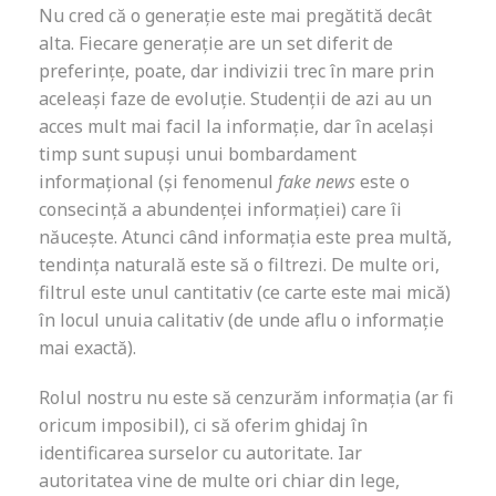
Nu cred că o generație este mai pregătită decât
alta. Fiecare generație are un set diferit de
preferințe, poate, dar indivizii trec în mare prin
aceleași faze de evoluție. Studenții de azi au un
acces mult mai facil la informație, dar în același
timp sunt supuși unui bombardament
informațional (și fenomenul
fake news
este o
consecință a abundenței informației) care îi
năucește. Atunci când informația este prea multă,
tendința naturală este să o filtrezi. De multe ori,
filtrul este unul cantitativ (ce carte este mai mică)
în locul unuia calitativ (de unde aflu o informație
mai exactă).
Rolul nostru nu este să cenzurăm informația (ar fi
oricum imposibil), ci să oferim ghidaj în
identificarea surselor cu autoritate. Iar
autoritatea vine de multe ori chiar din lege,