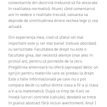
comentariile din doctrină trebuind să fie ancorate
în realitatea normativă. Atunci când comentariul
are în vedere o realitate trecută, valoarea sa
depinde de similitudinea dintre vechea lege și cea
actuală.
Din experiența mea, cred că sfatul cel mai
important este și cel mai banal: trebuie abordată
cu seriozitate. Facultatea de drept nu este o
facultate grea, dar necesită atenție (mai ales în
primul an), pentru că pornește de la zero.
Pregătirea anterioară nu oferă (aproape) deloc un
sprijin pentru materiile care se predau la drept.
Este o falie informațională pe care nu o pot
compara decât cu saltul dintre clasa a IV-a și clasa
a V-a la matematică. După ce timp de 4 ani se
învață lucruri concrete (calcule), deodată se trece
în planul abstract fără niciun avertisment. Anul I