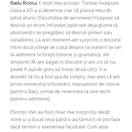
Radu Rizoiu:
E mult mai prozaic. Tocmai începuse
clasa a XII-a și devenise clar că planul meu de
până atunci (Facultatea de aeronave) începuse să
devină un drum înfundat (apăruse deja gluma că
absolvenții se pregătesc să devină șomeri sau
canadieni). La acel moment am surprins o discuție
între două colege de clasă despre ce materii se cer
la admitere la Drept (istorie și gramatică,
illo
tempore
). M-am băgat în discuție și am zis că nu
poate fi așa de greu să înveți două cărți. S-a
dovedit că nu a fost așa de simplu, mai ales că am
prins momentul schimbării manualelor de istorie
(pentru Bac), urmat de revenirea la cele vechi
(pentru admitere).
Părinții mei au fost chiar mai surprinși decât
mine și a durat ceva până s-au lămurit ce pot face
dacă termin o asemenea facultate. Cum abia