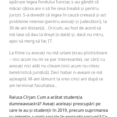
apăruse legea fondului funciar, s-au gândit că
măcar câțiva ani o să fie ceva treabă și pentru
juriști. S-a dovedit că legea în cauză creează și azi
probleme imense (pentru avocați și judecători), la
30 de ani distanță… Oricum, au fost de acord să
mă lase să dau la drept (o dată) și, dacă nu intru,
apoi să merg să fac IT.
La filme cu avocați nu mă uitam (erau plictisitoare
– nici acum nu mi se par interesante), iar cărți cu
avocați nici atât nu citeam (nici acum nu citesc
beletristică juridică). Deci habar n-aveam ce mă
așteaptă. M-am lămurit la vreo cinci ani după ce
am terminat facultatea…
Raluca Cîrjan: Cum a arătat studenția
dumneavoastră? Aveați aceleași preocupări pe
care le au și studenții în 2019, precum suprimarea
cu intenție a vieții sociale în perioada sesiunii? Ce