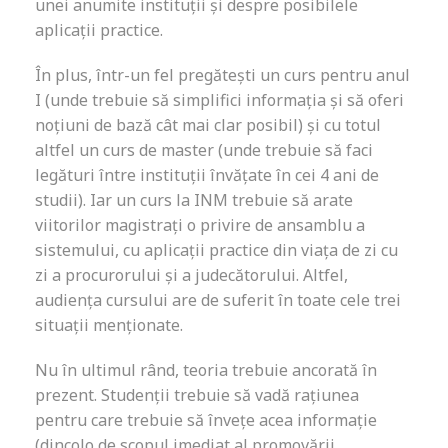
unei anumite instituții și despre posibilele
aplicații practice.
În plus, într-un fel pregătești un curs pentru anul
I (unde trebuie să simplifici informația și să oferi
noțiuni de bază cât mai clar posibil) și cu totul
altfel un curs de master (unde trebuie să faci
legături între instituții învățate în cei 4 ani de
studii). Iar un curs la INM trebuie să arate
viitorilor magistrați o privire de ansamblu a
sistemului, cu aplicații practice din viața de zi cu
zi a procurorului și a judecătorului. Altfel,
audiența cursului are de suferit în toate cele trei
situații menționate.
Nu în ultimul rând, teoria trebuie ancorată în
prezent. Studenții trebuie să vadă rațiunea
pentru care trebuie să învețe acea informație
(dincolo de scopul imediat al promovării