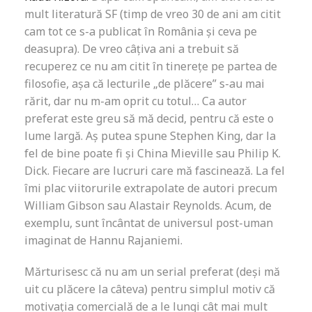
mult literatură SF (timp de vreo 30 de ani am citit
cam tot ce s-a publicat în România și ceva pe
deasupra). De vreo câțiva ani a trebuit să
recuperez ce nu am citit în tinerețe pe partea de
filosofie, așa că lecturile „de plăcere” s-au mai
rărit, dar nu m-am oprit cu totul… Ca autor
preferat este greu să mă decid, pentru că este o
lume largă. Aș putea spune Stephen King, dar la
fel de bine poate fi și China Mieville sau Philip K.
Dick. Fiecare are lucruri care mă fascinează. La fel
îmi plac viitorurile extrapolate de autori precum
William Gibson sau Alastair Reynolds. Acum, de
exemplu, sunt încântat de universul post-uman
imaginat de Hannu Rajaniemi.
Mărturisesc că nu am un serial preferat (deși mă
uit cu plăcere la câteva) pentru simplul motiv că
motivația comercială de a le lungi cât mai mult