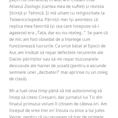
Atlasul Zoologic (cartea mea de suflet) și revista
Știință și Tehnică. Și mă uitam cu religiozitate la
Teleenciclopedia. Părinții mei își amintesc că
replica mea favorită (și cea care începuse să-i
agaseze) era „Tata, dar eu nu-nțeleg…”. Se pare că
de mic am fost obsedat de a înțelege cum
funcționează lucrurile. Ca orice băiat al Epocii de
Aur, am învățat să repar defectele recurente ale
Daciei părinților sau să-mi repar buzunarele
descusute ale hainei de școală (pentru a ascunde
semnele unei „dezbateri” mai aprinse cu un coleg
de clasă).
Mi-a luat ceva timp până să mă autoconving să
încep să citesc Cireșarii, dar jurnalul lui Tic din
finalul primului volum îl citisem de câteva ori. Am
început de vreo trei ori Insula cu elice a lui Jules
Verne, pentru că nu reușeam să trec de primele