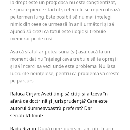
la drept este un prag: dacă nu este conștientizat,
se poate pierde startul și efectele se repercutează
pe termen lung. Este posibil să nu mai înțelegi
nimic din ceea ce urmează în anii următori și să
ajungă să crezi că totul este ilogic și trebuie
memorat pe de rost.
Așa că sfatul ar putea suna (și) așa: dacă la un
moment dat nu înțelegi ceva trebuie să te oprești
și să încerci să vezi unde este problema. Nu lăsa
lucrurile neînțelese, pentru că problema va crește
pe parcurs.
Raluca Cîrjan: Aveți timp să citiți și altceva în
afară de doctrină și jurisprudență? Care este
autorul dumneavoastră preferat? Dar
serialul/filmul?
Radu Rizoiu:
După cum spuneam, am citit foarte