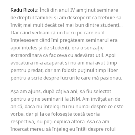
Radu Rizoiu:
Încă din anul IV am ținut seminare
de dreptul familiei și am descoperit că trebuie să
învăț mai mult decât cel mai bun dintre studenți…
Dar când vedeam că un lucru pe care eu îl
înțelesesem când îmi pregăteam seminarul era
apoi înțeles și de studenți, era o senzație
extraordinară că fac ceva cu adevărat util. Apoi
avocatura m-a acaparat și nu am mai avut timp
pentru predat, dar am folosit puținul timp liber
pentru a scrie despre lucrurile care mă pasionau.
Așa am ajuns, după câțiva ani, să fiu selectat
pentru a ține seminarii la INM. Am învățat an de
an că, dacă nu înțelegi tu nu numai despre ce este
vorba, dar și la ce folosește toată teoria
respectivă, nu poți explica altora. Așa că am
încercat mereu să înțeleg eu întâi despre rolul