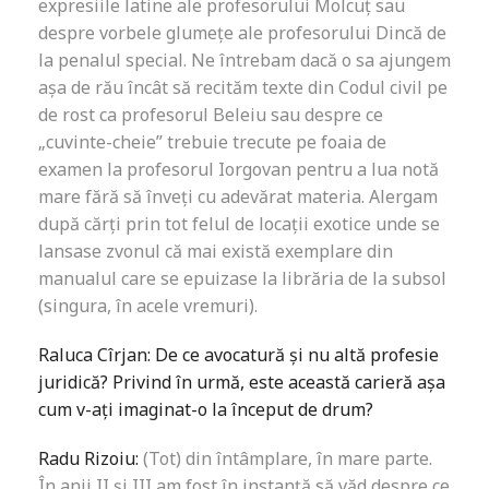
expresiile latine ale profesorului Molcuț sau
despre vorbele glumețe ale profesorului Dincă de
la penalul special. Ne întrebam dacă o sa ajungem
așa de rău încât să recităm texte din Codul civil pe
de rost ca profesorul Beleiu sau despre ce
„cuvinte-cheie” trebuie trecute pe foaia de
examen la profesorul Iorgovan pentru a lua notă
mare fără să înveți cu adevărat materia. Alergam
după cărți prin tot felul de locații exotice unde se
lansase zvonul că mai există exemplare din
manualul care se epuizase la librăria de la subsol
(singura, în acele vremuri).
Raluca Cîrjan: De ce avocatură şi nu altă profesie
juridică? Privind în urmă, este această carieră așa
cum v-ați imaginat-o la început de drum?
Radu Rizoiu:
(Tot) din întâmplare, în mare parte.
În anii II și III am fost în instanță să văd despre ce