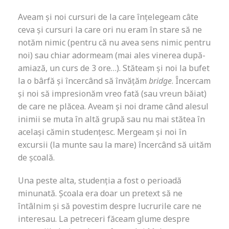
Aveam și noi cursuri de la care înțelegeam câte
ceva și cursuri la care ori nu eram în stare să ne
notăm nimic (pentru că nu avea sens nimic pentru
noi) sau chiar adormeam (mai ales vinerea după-
amiază, un curs de 3 ore…). Stăteam și noi la bufet
la o bârfă și încercând să învățăm
bridge
. Încercam
și noi să impresionăm vreo fată (sau vreun băiat)
de care ne plăcea. Aveam și noi drame când alesul
inimii se muta în altă grupă sau nu mai stătea în
același cămin studențesc. Mergeam și noi în
excursii (la munte sau la mare) încercând să uităm
de școală.
Una peste alta, studenția a fost o perioadă
minunată. Școala era doar un pretext să ne
întâlnim și să povestim despre lucrurile care ne
interesau. La petreceri făceam glume despre