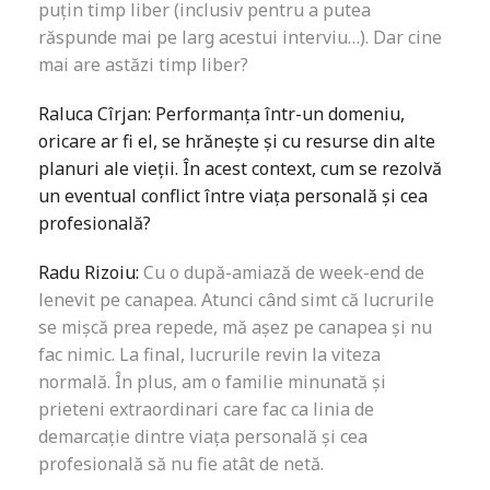
puțin timp liber (inclusiv pentru a putea
răspunde mai pe larg acestui interviu…). Dar cine
mai are astăzi timp liber?
Raluca Cîrjan: Performanța într-un domeniu,
oricare ar fi el, se hrănește și cu resurse din alte
planuri ale vieții. În acest context, cum se rezolvă
un eventual conflict între viața personală și cea
profesională?
Radu Rizoiu:
Cu o după-amiază de week-end de
lenevit pe canapea. Atunci când simt că lucrurile
se mișcă prea repede, mă așez pe canapea și nu
fac nimic. La final, lucrurile revin la viteza
normală. În plus, am o familie minunată și
prieteni extraordinari care fac ca linia de
demarcație dintre viața personală și cea
profesională să nu fie atât de netă.