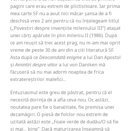
pagini care erau extrem de plictisitoare. Iar prima
mea carte SF nu a avut nici măcar șansa de a fi
deschisă vreo 2 ani pentru că nu înțelegeam titlul
(„Povestiri despre invențiile mileniului III”) atașat
unei cărți apărute în plin mileniu II (1986). După
ce am reușit să trec acest prag, nu m-am mai oprit
vreme de peste 30 de ani din a citi literatură SF.
Asta după ce
Deocamdată enigme
a lui Dan Apostol
și
Amintiri despre viitor
a lui von Daniken mă
făcuseră să nu mai adorm noaptea de frica
extratereștrilor malefici…
Entuziasmul este greu de păstrat, pentru că el
necesită dorința de a afla ceva nou. Or, astăzi,
noutatea pare fie o banalitate, fie premisa unei
dezamăgiri. O piesă de folclor nou extrem de
uzitată astăzi este „Foaie verde de dudău/O să fie
și mai… bine”. Dacă maturizarea înseamnă să