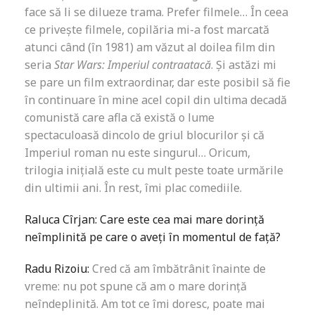
face să li se dilueze trama. Prefer filmele… În ceea
ce privește filmele, copilăria mi-a fost marcată
atunci când (în 1981) am văzut al doilea film din
seria
Star Wars: Imperiul contraatacă
. Și astăzi mi
se pare un film extraordinar, dar este posibil să fie
în continuare în mine acel copil din ultima decadă
comunistă care afla că există o lume
spectaculoasă dincolo de griul blocurilor și că
Imperiul roman nu este singurul… Oricum,
trilogia inițială este cu mult peste toate urmările
din ultimii ani. În rest, îmi plac comediile.
Raluca Cîrjan: Care este cea mai mare dorință
neîmplinită pe care o aveți în momentul de față?
Radu Rizoiu:
Cred că am îmbătrânit înainte de
vreme: nu pot spune că am o mare dorință
neîndeplinită. Am tot ce îmi doresc, poate mai