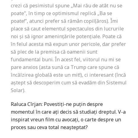
crezi că pesimistul spune „Mai rău de atât nu se
poate”, în timp ce optimismul replică „Ba se
poate!”, atunci prefer să rămân copil(ăros). Îmi
place să caut elementul spectaculos din lucrurile
noi și să ignor amenințările potențiale. Poate că
în felul acesta mă expun unor pericole, dar prefer
să plec de la premisa că oamenii sunt
fundamental buni. În acest fel, viitorul nu mi se
pare anxios (asta sună ca Trump care spune că
încălzirea globală este un mit!), ci interesant (încă
aștept să descoperim cum să evadăm din Sistemul
Solar).
Raluca Cîrjan: Povestiți-ne puțin despre
momentul în care ați decis să studiați dreptul. V-a
inspirat vreun film cu avocați, o carte despre un
proces sau ceva total neașteptat?