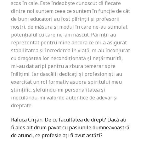
scos în cale. Este îndeobște cunoscut că fiecare
dintre noi suntem ceea ce suntem în funcție de cât
de buni educatori au fost părinții și profesorii
noștri, de măsura și modul în care ne-au stimulat
potențialul cu care ne-am născut. Părinții au
reprezentat pentru mine ancora ce mi-a asigurat
stabilitatea și încrederea în viață, m-au înconjurat
cu dragostea lor necondiționată și nețărmurită,
mi-au dat aripi pentru a zbura temerar spre
înălțimi. Iar dascălii dedicați și profesioniști au
exercitat un rol formativ asupra spiritului meu
științific, șlefuindu-mi personalitatea și
inoculându-mi valorile autentice de adevăr și
dreptate.
Raluca Cîrjan: De ce facultatea de drept? Dacă ați
fi ales alt drum pavat cu pasiunile dumneavoastră
de atunci, ce profesie ați fi avut astăzi?