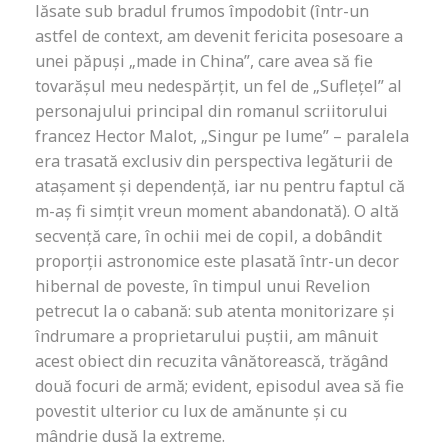
lăsate sub bradul frumos împodobit (într-un
astfel de context, am devenit fericita posesoare a
unei păpuși „made in China”, care avea să fie
tovarășul meu nedespărțit, un fel de „Suflețel” al
personajului principal din romanul scriitorului
francez Hector Malot, „Singur pe lume” – paralela
era trasată exclusiv din perspectiva legăturii de
atașament și dependență, iar nu pentru faptul că
m-aș fi simțit vreun moment abandonată). O altă
secvență care, în ochii mei de copil, a dobândit
proporții astronomice este plasată într-un decor
hibernal de poveste, în timpul unui Revelion
petrecut la o cabană: sub atenta monitorizare și
îndrumare a proprietarului puștii, am mânuit
acest obiect din recuzita vânătorească, trăgând
două focuri de armă; evident, episodul avea să fie
povestit ulterior cu lux de amănunte și cu
mândrie dusă la extreme.