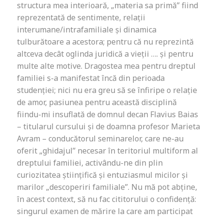
structura mea interioară, „materia sa primă” fiind
reprezentată de sentimente, relații
interumane/intrafamiliale și dinamica
tulburătoare a acestora; pentru că nu reprezintă
altceva decât oglinda juridică a vieții …. și pentru
multe alte motive. Dragostea mea pentru dreptul
familiei s-a manifestat încă din perioada
studenției; nici nu era greu să se înfiripe o relație
de amor, pasiunea pentru această disciplină
fiindu-mi insuflată de domnul decan Flavius Baias
– titularul cursului și de doamna profesor Marieta
Avram – conducătorul seminarelor, care ne-au
oferit „ghidajul” necesar în teritoriul multiform al
dreptului familiei, activându-ne din plin
curiozitatea științifică și entuziasmul micilor și
marilor „descoperiri familiale”. Nu mă pot abține,
în acest context, să nu fac cititorului o confidență:
singurul examen de mărire la care am participat