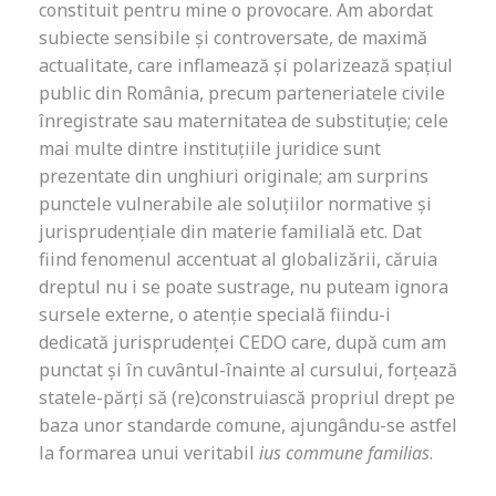
constituit pentru mine o provocare. Am abordat
subiecte sensibile și controversate, de maximă
actualitate, care inflamează și polarizează spațiul
public din România, precum parteneriatele civile
înregistrate sau maternitatea de substituție; cele
mai multe dintre instituțiile juridice sunt
prezentate din unghiuri originale; am surprins
punctele vulnerabile ale soluțiilor normative și
jurisprudențiale din materie familială etc. Dat
fiind fenomenul accentuat al globalizării, căruia
dreptul nu i se poate sustrage, nu puteam ignora
sursele externe, o atenție specială fiindu-i
dedicată jurisprudenței CEDO care, după cum am
punctat și în cuvântul-înainte al cursului, forțează
statele-părți să (re)construiască propriul drept pe
baza unor standarde comune, ajungându-se astfel
la formarea unui veritabil
ius commune familias
.