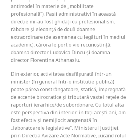
antimodel în materie de „mobilitate
profesională”). Pașii administrativi în această
direcție mi-au fost ghidați cu profesionalism,
răbdare și eleganță de două doamne
extraordinare (de asemenea cu legături în mediul
academic), cărora le port o vie recunoștință:
doamna director Ludovica Dincu și doamna
director Florentina Athanasiu.
Din exterior, activitatea desfășurată într-un
minister (în general într-o instituție publică)
poate părea constrângătoare, statică, impregnată
de accente birocratice și tributară vastei rețele de
raporturi ierarhice/de subordonare. Cu totul alta
este perspectiva din interior: în toți acești ani, am
fost efectiv și nemijlocit angrenată în
„laboratoarele legislative”, Ministerul Justiției,
prin Direcția Avizare Acte Normative, jucând rolul