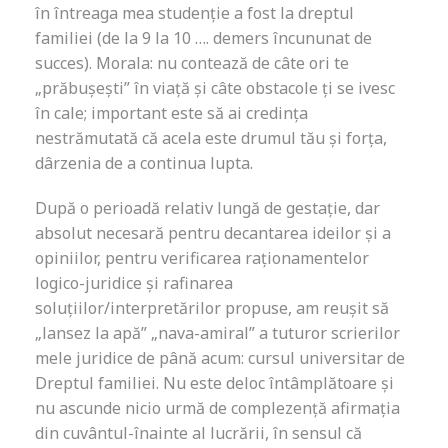
în întreaga mea studenție a fost la dreptul
familiei (de la 9 la 10 …. demers încununat de
succes). Morala: nu contează de câte ori te
„prăbușești” în viață și câte obstacole ți se ivesc
în cale; important este să ai credința
nestrămutată că acela este drumul tău și forța,
dârzenia de a continua lupta.
După o perioadă relativ lungă de gestație, dar
absolut necesară pentru decantarea ideilor și a
opiniilor, pentru verificarea raționamentelor
logico-juridice și rafinarea
soluțiilor/interpretărilor propuse, am reușit să
„lansez la apă” „nava-amiral” a tuturor scrierilor
mele juridice de până acum: cursul universitar de
Dreptul familiei. Nu este deloc întâmplătoare și
nu ascunde nicio urmă de complezență afirmația
din cuvântul-înainte al lucrării, în sensul că