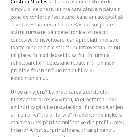
Cristina Nicolescu:
Ca să răspund extrem de
simplu și de onest, ultima oară când am părăsit
zona de confort a fost atunci când am acceptat să
acord acest interviu. De ce? Răspunsul poate
stârni rumoare, zâmbete ironice ori reacții
concesive, binevoitoare, dar apropiații mei știu
foarte bine că am o structură introvertită, că nu-
mi place, în mod deosebit, să fiu „în lumina
reflectoarelor”, detestând (poate într-un mod
primitiv, frust) strălucirea publică și
exhibiționismul.
Unde am ajuns? La practicarea exercițiului
binefăcător al reflexivității, la eliberarea unor
amintiri zăgăzuite (escaladând „firul de păianjen
al memoriei”), la o „forare” în adâncurile mele, la
etalarea unei părți semnificative din profilul meu
interior. A fost surprinzătoare, chiar și pentru