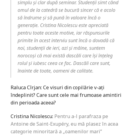
simplu și clar după seminar. Studenții simt când
omul de la catedră se bucură sincer că e acolo
să îndrume și să pună în valoare încă o
generație. Cristina Nicolescu este apreciată
pentru toate aceste motive, iar răspunsurile
primite în acest interviu sunt încă o dovadă că
noi, studenții de ieri, azi și mâine, suntem
norocoși că mai există dascăli care își înțeleg
rolul și iubesc ceea ce fac. Dascăli care sunt,
înainte de toate, oameni de calitate.
Raluca Cîrjan: Ce visuri din copilărie v-ați
îndeplinit? Care sunt cele mai frumoase amintiri
din perioada aceea?
Cristina Nicolescu:
Pentru a-l parafraza pe
Antoine de Saint-Exupéry, eu mă plasez în acea
categorie minoritară a „oamenilor mari”