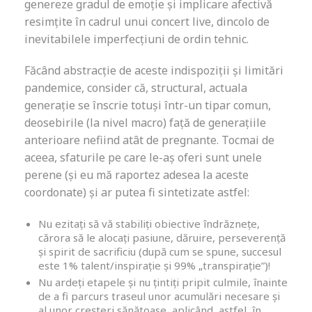
genereze gradul de emoție și implicare afectivă
resimțite în cadrul unui concert live, dincolo de
inevitabilele imperfecțiuni de ordin tehnic.
Făcând abstracție de aceste indispoziții și limitări
pandemice, consider că, structural, actuala
generație se înscrie totuși într-un tipar comun,
deosebirile (la nivel macro) față de generațiile
anterioare nefiind atât de pregnante. Tocmai de
aceea, sfaturile pe care le-aș oferi sunt unele
perene (și eu mă raportez adesea la aceste
coordonate) și ar putea fi sintetizate astfel:
Nu ezitați să vă stabiliți obiective îndrăznețe,
cărora să le alocați pasiune, dăruire, perseverență
și spirit de sacrificiu (după cum se spune, succesul
este 1% talent/inspirație și 99% „transpirație”)!
Nu ardeți etapele și nu țintiți pripit culmile, înainte
de a fi parcurs traseul unor acumulări necesare și
al unor creșteri sănătoase, aplicând, astfel, în