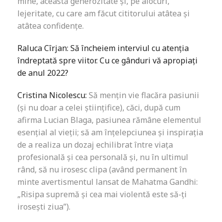
mine, această generozitate și, pe alocuri,
lejeritate, cu care am făcut cititorului atâtea și
atâtea confidențe.
Raluca Cîrjan: Să încheiem interviul cu atenția
îndreptată spre viitor. Cu ce gânduri vă apropiați
de anul
2022
?
Cristina Nicolescu:
Să mențin vie flacăra pasiunii
(și nu doar a celei științifice), căci, după cum
afirma Lucian Blaga, pasiunea rămâne elementul
esențial al vieții; să am înțelepciunea și inspirația
de a realiza un dozaj echilibrat între viața
profesională și cea personală și, nu în ultimul
rând, să nu irosesc clipa (având permanent în
minte avertismentul lansat de Mahatma Gandhi:
„Risipa supremă și cea mai violentă este să-ți
irosești ziua”).