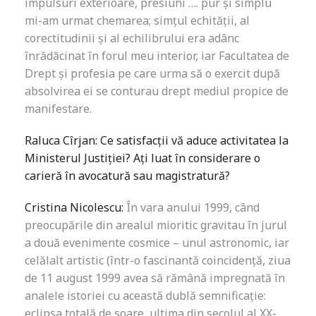
impulsuri exterioare, presiuni …. pur și simplu
mi-am urmat chemarea; simțul echității, al
corectitudinii și al echilibrului era adânc
înrădăcinat în forul meu interior, iar Facultatea de
Drept și profesia pe care urma să o exercit după
absolvirea ei se conturau drept mediul propice de
manifestare.
Raluca Cîrjan: Ce satisfacții vă aduce activitatea la
Ministerul Justiției? Ați luat în considerare o
carieră în avocatură sau magistratură?
Cristina Nicolescu:
În vara anului 1999, când
preocupările din arealul mioritic gravitau în jurul
a două evenimente cosmice – unul astronomic, iar
celălalt artistic (într-o fascinantă coincidență, ziua
de 11 august 1999 avea să rămână impregnată în
analele istoriei cu această dublă semnificație:
eclipsa totală de soare, ultima din secolul al XX-