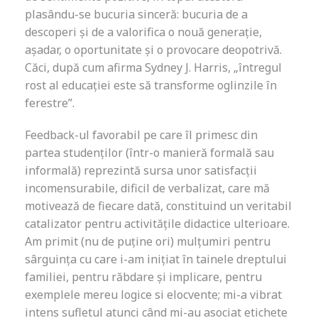
plasându-se bucuria sinceră: bucuria de a
descoperi și de a valorifica o nouă generație,
așadar, o oportunitate și o provocare deopotrivă.
Căci, după cum afirma Sydney J. Harris, „întregul
rost al educației este să transforme oglinzile în
ferestre”.
Feedback-ul favorabil pe care îl primesc din
partea studenților (într-o manieră formală sau
informală) reprezintă sursa unor satisfacții
incomensurabile, dificil de verbalizat, care mă
motivează de fiecare dată, constituind un veritabil
catalizator pentru activitățile didactice ulterioare.
Am primit (nu de puține ori) mulțumiri pentru
sârguința cu care i-am inițiat în tainele dreptului
familiei, pentru răbdare și implicare, pentru
exemplele mereu logice si elocvente; mi-a vibrat
intens sufletul atunci când mi-au asociat etichete