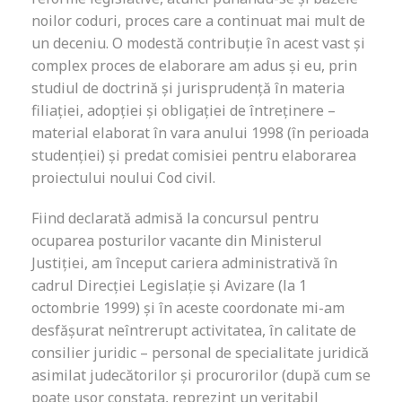
noilor coduri, proces care a continuat mai mult de
un deceniu. O modestă contribuție în acest vast și
complex proces de elaborare am adus și eu, prin
studiul de doctrină și jurisprudență în materia
filiației, adopției și obligației de întreținere –
material elaborat în vara anului 1998 (în perioada
studenției) și predat comisiei pentru elaborarea
proiectului noului Cod civil.
Fiind declarată admisă la concursul pentru
ocuparea posturilor vacante din Ministerul
Justiției, am început cariera administrativă în
cadrul Direcției Legislație și Avizare (la 1
octombrie 1999) și în aceste coordonate mi-am
desfășurat neîntrerupt activitatea, în calitate de
consilier juridic – personal de specialitate juridică
asimilat judecătorilor și procurorilor (după cum se
poate ușor constata, reprezint un veritabil