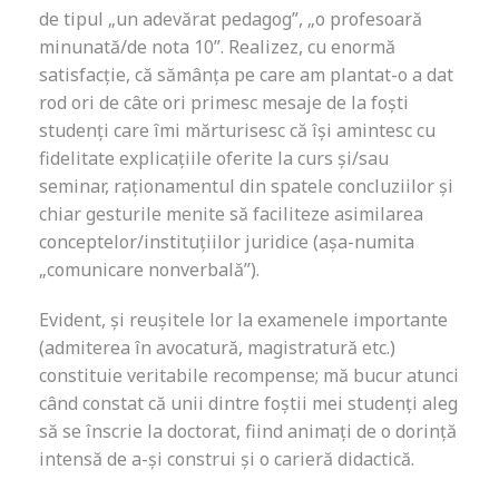
de tipul „un adevărat pedagog”, „o profesoară
minunată/de nota 10”. Realizez, cu enormă
satisfacție, că sămânța pe care am plantat-o a dat
rod ori de câte ori primesc mesaje de la foști
studenți care îmi mărturisesc că își amintesc cu
fidelitate explicațiile oferite la curs și/sau
seminar, raționamentul din spatele concluziilor și
chiar gesturile menite să faciliteze asimilarea
conceptelor/instituțiilor juridice (așa-numita
„comunicare nonverbală”).
Evident, și reușitele lor la examenele importante
(admiterea în avocatură, magistratură etc.)
constituie veritabile recompense; mă bucur atunci
când constat că unii dintre foștii mei studenți aleg
să se înscrie la doctorat, fiind animați de o dorință
intensă de a-și construi și o carieră didactică.