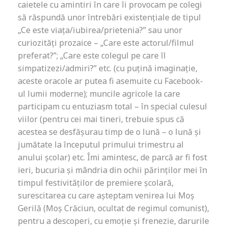
caietele cu amintiri în care îi provocam pe colegi
să răspundă unor întrebări existențiale de tipul
„Ce este viața/iubirea/prietenia?” sau unor
curiozități prozaice – „Care este actorul/filmul
preferat?”; „Care este colegul pe care îl
simpatizezi/admiri?” etc. (cu puțină imaginație,
aceste oracole ar putea fi asemuite cu Facebook-
ul lumii moderne); muncile agricole la care
participam cu entuziasm total – în special culesul
viilor (pentru cei mai tineri, trebuie spus că
acestea se desfășurau timp de o lună – o lună și
jumătate la începutul primului trimestru al
anului școlar) etc. Îmi amintesc, de parcă ar fi fost
ieri, bucuria și mândria din ochii părinților mei în
timpul festivităților de premiere școlară,
surescitarea cu care așteptam venirea lui Moș
Gerilă (Moș Crăciun, ocultat de regimul comunist),
pentru a descoperi, cu emoție și frenezie, darurile