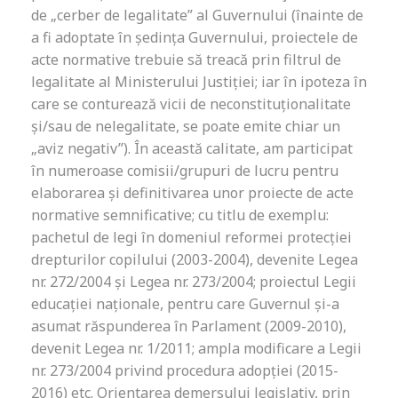
de „cerber de legalitate” al Guvernului (înainte de
a fi adoptate în ședința Guvernului, proiectele de
acte normative trebuie să treacă prin filtrul de
legalitate al Ministerului Justiției; iar în ipoteza în
care se conturează vicii de neconstituționalitate
și/sau de nelegalitate, se poate emite chiar un
„aviz negativ”). În această calitate, am participat
în numeroase comisii/grupuri de lucru pentru
elaborarea și definitivarea unor proiecte de acte
normative semnificative; cu titlu de exemplu:
pachetul de legi în domeniul reformei protecției
drepturilor copilului (2003-2004), devenite Legea
nr. 272/2004 și Legea nr. 273/2004; proiectul Legii
educației naționale, pentru care Guvernul și-a
asumat răspunderea în Parlament (2009-2010),
devenit Legea nr. 1/2011; ampla modificare a Legii
nr. 273/2004 privind procedura adopției (2015-
2016) etc. Orientarea demersului legislativ, prin