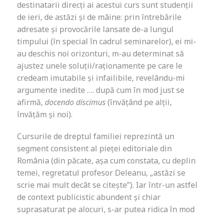
destinatarii direcți ai acestui curs sunt studenții
de ieri, de astăzi și de mâine: prin întrebările
adresate și provocările lansate de-a lungul
timpului (în special în cadrul seminarelor), ei mi-
au deschis noi orizonturi, m-au determinat să
ajustez unele soluții/raționamente pe care le
credeam imutabile și infailibile, revelându-mi
argumente inedite …. după cum în mod just se
afirmă,
docendo discimus
(învățând pe alții,
învățăm și noi).
Cursurile de dreptul familiei reprezintă un
segment consistent al pieței editoriale din
România (din păcate, așa cum constata, cu deplin
temei, regretatul profesor Deleanu, „astăzi se
scrie mai mult decât se citește”). Iar într-un astfel
de context publicistic abundent și chiar
suprasaturat pe alocuri, s-ar putea ridica în mod