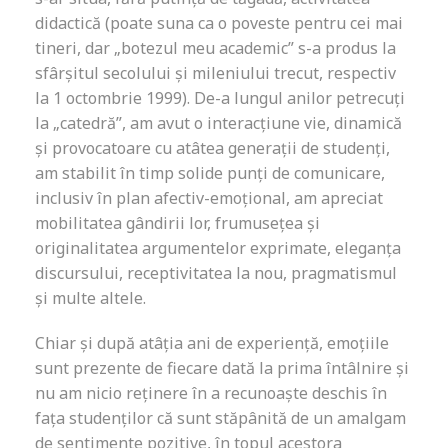
didactică (poate suna ca o poveste pentru cei mai
tineri, dar „botezul meu academic” s-a produs la
sfârșitul secolului și mileniului trecut, respectiv
la 1 octombrie 1999). De-a lungul anilor petrecuți
la „catedră”, am avut o interacțiune vie, dinamică
și provocatoare cu atâtea generații de studenți,
am stabilit în timp solide punți de comunicare,
inclusiv în plan afectiv-emoțional, am apreciat
mobilitatea gândirii lor, frumusețea și
originalitatea argumentelor exprimate, eleganța
discursului, receptivitatea la nou, pragmatismul
și multe altele.
Chiar și după atâția ani de experiență, emoțiile
sunt prezente de fiecare dată la prima întâlnire și
nu am nicio reținere în a recunoaște deschis în
fața studenților că sunt stăpânită de un amalgam
de sentimente pozitive, în topul acestora