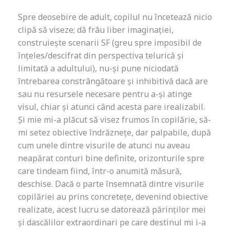
Spre deosebire de adult, copilul nu încetează nicio
clipă să viseze; dă frâu liber imaginației,
construiește scenarii SF (greu spre imposibil de
înțeles/descifrat din perspectiva telurică și
limitată a adultului), nu-și pune niciodată
întrebarea constrângătoare și inhibitivă dacă are
sau nu resursele necesare pentru a-și atinge
visul, chiar și atunci când acesta pare irealizabil.
Și mie mi-a plăcut să visez frumos în copilărie, să-
mi setez obiective îndrăznețe, dar palpabile, după
cum unele dintre visurile de atunci nu aveau
neapărat conturi bine definite, orizonturile spre
care tindeam fiind, într-o anumită măsură,
deschise. Dacă o parte însemnată dintre visurile
copilăriei au prins concretețe, devenind obiective
realizate, acest lucru se datorează părinților mei
și dascălilor extraordinari pe care destinul mi i-a