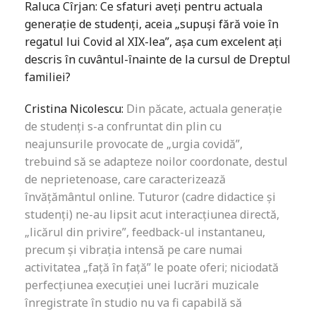
Raluca Cîrjan: Ce sfaturi aveți pentru actuala
generație de studenți, aceia
„
supuși fără voie în
regatul lui Covid al XIX-lea”, așa cum excelent ați
descris în cuvântul-înainte de la cursul de Dreptul
familiei?
Cristina Nicolescu:
Din păcate, actuala generație
de studenți s-a confruntat din plin cu
neajunsurile provocate de „urgia covidă”,
trebuind să se adapteze noilor coordonate, destul
de neprietenoase, care caracterizează
învățământul online. Tuturor (cadre didactice și
studenți) ne-au lipsit acut interacțiunea directă,
„licărul din privire”, feedback-ul instantaneu,
precum și vibrația intensă pe care numai
activitatea „față în față” le poate oferi; niciodată
perfecțiunea execuției unei lucrări muzicale
înregistrate în studio nu va fi capabilă să