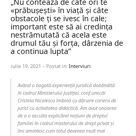
„Nu contează de câte ori te
«prăbușești» în viață și câte
obstacole ți se ivesc în cale;
important este să ai credința
nestrămutată că acela este
drumul tău și forța, dârzenia de
a continua lupta”
iulie 19, 2021 – Postat in:
Interviuri
Având o bogată experiență juridică dobândită
în cadrul Ministerului Justiției, conf.univ.dr.
Cristina Nicolescu îmbină cu dăruire cariera de
jurist cu activitatea didactică. Am avut onoarea
de a o asculta explicând noțiuni de dreptul
familiei în cadrul masterului de drept privat și
îmi amintesc cum totul devenea mult mai