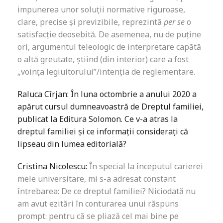
impunerea unor soluții normative riguroase,
clare, precise și previzibile, reprezintă
per se
o
satisfacție deosebită. De asemenea, nu de puține
ori, argumentul teleologic de interpretare capătă
o altă greutate, știind (din interior) care a fost
„voința legiuitorului”/intenția de reglementare.
Raluca Cîrjan:
În luna octombrie a anului 2020 a
apărut cursul dumneavoastră de Dreptul familiei,
publicat la Editura Solomon. Ce v-a atras la
dreptul familiei și ce informații considerați că
lipseau din lumea editorială?
Cristina Nicolescu:
În special la începutul carierei
mele universitare, mi s-a adresat constant
întrebarea: De ce dreptul familiei? Niciodată nu
am avut ezitări în conturarea unui răspuns
prompt: pentru că se pliază cel mai bine pe