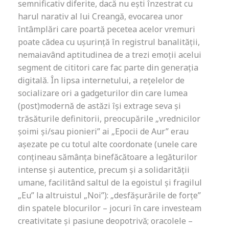
semnificativ diferite, dacă nu ești înzestrat cu
harul narativ al lui Creangă, evocarea unor
întâmplări care poartă pecetea acelor vremuri
poate cădea cu ușurință în registrul banalității,
nemaiavând aptitudinea de a trezi emoții acelui
segment de cititori care fac parte din generația
digitală. În lipsa internetului, a rețelelor de
socializare ori a gadgeturilor din care lumea
(post)modernă de astăzi își extrage seva și
trăsăturile definitorii, preocupările „vrednicilor
șoimi și/sau pionieri” ai „Epocii de Aur” erau
așezate pe cu totul alte coordonate (unele care
conțineau sămânța binefăcătoare a legăturilor
intense și autentice, precum și a solidarității
umane, facilitând saltul de la egoistul și fragilul
„Eu” la altruistul „Noi”): „desfășurările de forțe”
din spatele blocurilor – jocuri în care investeam
creativitate și pasiune deopotrivă; oracolele –