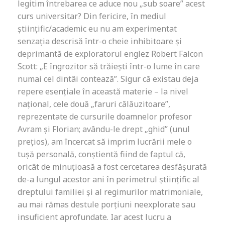
legitim întrebarea ce aduce nou „sub soare” acest
curs universitar? Din fericire, în mediul
științific/academic eu nu am experimentat
senzația descrisă într-o cheie inhibitoare și
deprimantă de exploratorul englez Robert Falcon
Scott: „E îngrozitor să trăiești într-o lume în care
numai cel dintâi contează”. Sigur că existau deja
repere esențiale în această materie – la nivel
național, cele două „faruri călăuzitoare”,
reprezentate de cursurile doamnelor profesor
Avram și Florian; avându-le drept „ghid” (unul
prețios), am încercat să imprim lucrării mele o
tușă personală, conștientă fiind de faptul că,
oricât de minuțioasă a fost cercetarea desfășurată
de-a lungul acestor ani în perimetrul științific al
dreptului familiei și al regimurilor matrimoniale,
au mai rămas destule porțiuni neexplorate sau
insuficient aprofundate. Iar acest lucru a