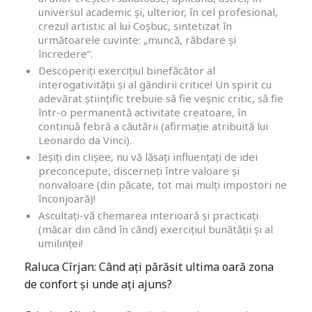
universul academic și, ulterior, în cel profesional,
crezul artistic al lui Coșbuc, sintetizat în
următoarele cuvinte: „muncă, răbdare și
încredere”.
Descoperiți exercițiul binefăcător al
interogativității și al gândirii critice! Un spirit cu
adevărat științific trebuie să fie veșnic critic, să fie
într-o permanentă activitate creatoare, în
continuă febră a căutării (afirmație atribuită lui
Leonardo da Vinci).
Ieșiți din clișee, nu vă lăsați influențați de idei
preconcepute, discerneți între valoare și
nonvaloare (din păcate, tot mai mulți impostori ne
înconjoară)!
Ascultați-vă chemarea interioară și practicați
(măcar din când în când) exercițiul bunătății și al
umilinței!
Raluca Cîrjan: Când ați părăsit ultima oară zona
de confort și unde ați ajuns?