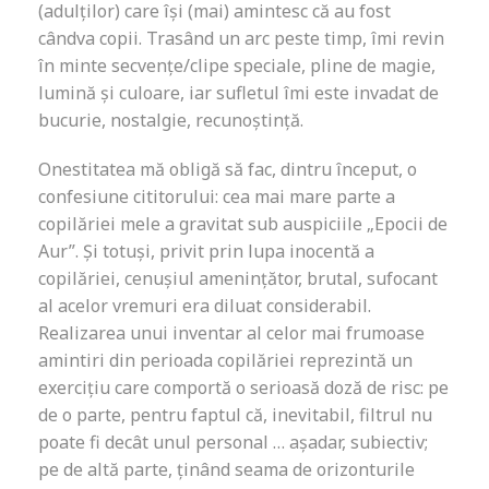
(adulților) care își (mai) amintesc că au fost
cândva copii. Trasând un arc peste timp, îmi revin
în minte secvențe/clipe speciale, pline de magie,
lumină și culoare, iar sufletul îmi este invadat de
bucurie, nostalgie, recunoștință.
Onestitatea mă obligă să fac, dintru început, o
confesiune cititorului: cea mai mare parte a
copilăriei mele a gravitat sub auspiciile „Epocii de
Aur”. Și totuși, privit prin lupa inocentă a
copilăriei, cenușiul amenințător, brutal, sufocant
al acelor vremuri era diluat considerabil.
Realizarea unui inventar al celor mai frumoase
amintiri din perioada copilăriei reprezintă un
exercițiu care comportă o serioasă doză de risc: pe
de o parte, pentru faptul că, inevitabil, filtrul nu
poate fi decât unul personal … așadar, subiectiv;
pe de altă parte, ținând seama de orizonturile