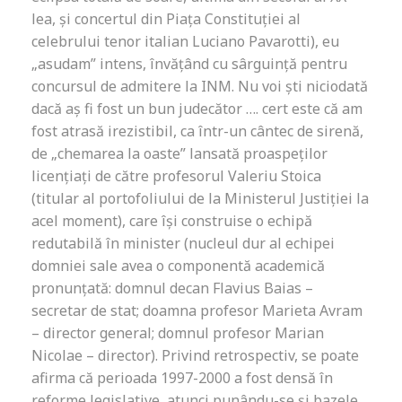
lea, și concertul din Piața Constituției al
celebrului tenor italian Luciano Pavarotti), eu
„asudam” intens, învățând cu sârguință pentru
concursul de admitere la INM. Nu voi ști niciodată
dacă aș fi fost un bun judecător …. cert este că am
fost atrasă irezistibil, ca într-un cântec de sirenă,
de „chemarea la oaste” lansată proaspeților
licențiați de către profesorul Valeriu Stoica
(titular al portofoliului de la Ministerul Justiției la
acel moment), care își construise o echipă
redutabilă în minister (nucleul dur al echipei
domniei sale avea o componentă academică
pronunțată: domnul decan Flavius Baias –
secretar de stat; doamna profesor Marieta Avram
– director general; domnul profesor Marian
Nicolae – director). Privind retrospectiv, se poate
afirma că perioada 1997-2000 a fost densă în
reforme legislative, atunci punându-se și bazele