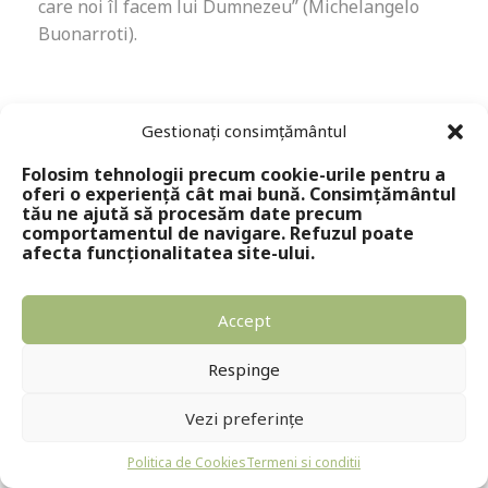
care noi îl facem lui Dumnezeu” (Michelangelo
Buonarroti).
Gestionați consimțământul
Adaugă comentariu
Folosim tehnologii precum cookie-urile pentru a
oferi o experiență cât mai bună. Consimțământul
Folosiți un limbaj civilizat.
tău ne ajută să procesăm date precum
comportamentul de navigare. Refuzul poate
afecta funcționalitatea site-ului.
Adresa ta de email nu va fi publicată.
Câmpurile
obligatorii sunt marcate cu
*
Accept
Respinge
Vezi preferințe
Politica de Cookies
Termeni si conditii