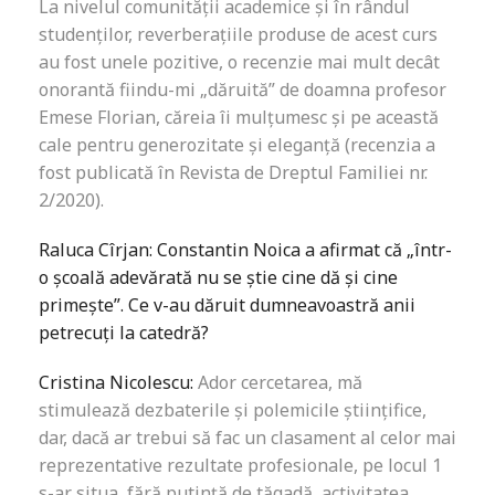
La nivelul comunității academice și în rândul
studenților, reverberațiile produse de acest curs
au fost unele pozitive, o recenzie mai mult decât
onorantă fiindu-mi „dăruită” de doamna profesor
Emese Florian, căreia îi mulțumesc și pe această
cale pentru generozitate și eleganță (recenzia a
fost publicată în Revista de Dreptul Familiei nr.
2/2020).
Raluca Cîrjan: Constantin Noica a afirmat că „într-
o școală adevărată nu se știe cine dă și cine
primește”. Ce v-au dăruit dumneavoastră anii
petrecuți la catedră?
Cristina Nicolescu:
Ador cercetarea, mă
stimulează dezbaterile și polemicile științifice,
dar, dacă ar trebui să fac un clasament al celor mai
reprezentative rezultate profesionale, pe locul 1
s-ar situa, fără putință de tăgadă, activitatea