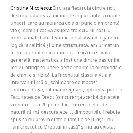
Cristina Nicolescu:
În viața fiecăruia dintre noi,
destinul jalonează momente importante, cruciale
uneori, care au menirea de a-și pune o amprentă
vie și semnificativă asupra traiectului nostru
profesional și afectiv-emoțional. Având o gândire
logică, analitică și bine structurată, am urmat un
liceu cu profil de matematică-fizică (în școala
generală, matematica a fost una dintre pasiunile
mele), atingând unele performanțe la olimpiadele
de chimie și fizică. La începutul clasei a XI-a a
intervenit însă o „schimbare de macaz”,
conturându-se, tot mai pregnant, opțiunea pentru
Facultatea de Drept (concurența acerbă din acele
vremuri – cca 20 pe un loc – nu era deloc de
natură să mă descurajeze …. dimpotrivă). Trebuie
spus că nu provin dintr-o familie de juriști, nu
„am crescut cu Dreptul în casă” și nu au existat