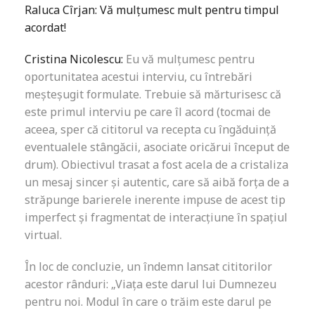
Raluca Cîrjan: Vă mulțumesc mult pentru timpul
acordat!
Cristina Nicolescu:
Eu vă mulțumesc pentru
oportunitatea acestui interviu, cu întrebări
meșteșugit formulate. Trebuie să mărturisesc că
este primul interviu pe care îl acord (tocmai de
aceea, sper că cititorul va recepta cu îngăduință
eventualele stângăcii, asociate oricărui început de
drum). Obiectivul trasat a fost acela de a cristaliza
un mesaj sincer și autentic, care să aibă forța de a
străpunge barierele inerente impuse de acest tip
imperfect și fragmentat de interacțiune în spațiul
virtual.
În loc de concluzie, un îndemn lansat cititorilor
acestor rânduri: „Viața este darul lui Dumnezeu
pentru noi. Modul în care o trăim este darul pe