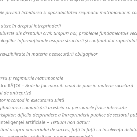
ile privind lichidarea și opozabilitatea regimului matrimonial în co
tere în dreptul întreprinderii
ubiecte ale dreptului civil: timpuri noi, probleme fundamentale vec
logiilor informaționale asupra structurii și conținutului raportului
revizibilitate în materia neexecutării obligațiilor
erea și regimurile matrimoniale
andru RĂȚOI –
Arde la foc mocnit: omul de paie în materie societară
ui de antrepriză
tor incomod în executarea silită
gitalizarea comunicării acesteia cu persoanele fizice interesate
risipitor: dificila desprindere a întreprinderii publice de sectorul pu
inteligenței artificiale –
Tertium non datur
?
ând asupra onorariului de succes, față în față cu insolvența debito
ere – categorie juridică sau numai economică?