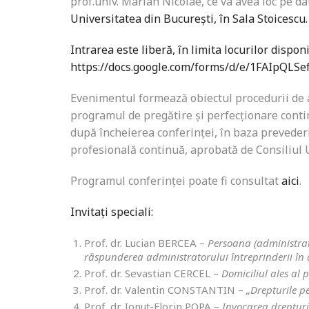
prof.univ. Marian Nicolae, ce va avea loc pe d
Universitatea din București, în Sala Stoicescu.
Intrarea este liberă, în limita locurilor dispon
https://docs.google.com/forms/d/e/1FAIp
Evenimentul formează obiectul procedurii de a
programul de pregătire și perfecționare contin
după încheierea conferinței, în baza prevederi
profesională continuă, aprobată de Consiliul U
Programul conferinței poate fi consultat
aici
.
Invitați speciali:
Prof. dr. Lucian BERCEA –
Persoana (administrato
răspunderea administratorului întreprinderii în d
Prof. dr. Sevastian CERCEL –
Domiciliul ales al p
Prof. dr. Valentin CONSTANTIN –
„Drepturile p
Prof. dr. Ionuț-Florin POPA –
Invocarea drepturil