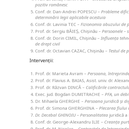
pozitiv românesc
Conf. dr. Dan-Andrei POPESCU –
Probleme dific
determinării legii aplicabile acestuia
Conf. dr. Lavinia TEC –
Fizionomia abuzului de pu
Prof. dr. Sergiu BĂIEȘ, Chișinău –
Persoanele – s
Conf. dr. Dorin CIMIL, Chișinău –
Influența tehno
de drept civil
Conf. dr. Octavian CAZAC, Chișinău –
Testul de p
Intervenții:
Prof. dr. Marieta Avram –
P
ersoana, întreprind
Prof. dr. Flavius A. BAIAS, Asist. univ. dr. Alex
Prof. dr. Răzvan DINCĂ –
Calificările contractul
Exec. jud. Bogdan DUMITRACHE –
PFA, un debi
Dr. Mihaela GHERGHE –
Persoana juridică și di
Prof. dr. Simona GHERGHINA –
Plecarea fiului 
Dr. Decebal GHINOIU – Personalitatea
juridică a 
Conf. dr. George-Alexandru ILIE –
Creanța purt
Prof. dr. M. Nicolae –
Contractele de întreprind