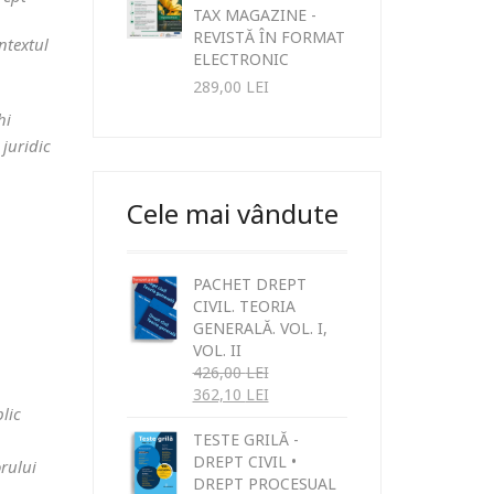
TAX MAGAZINE -
REVISTĂ ÎN FORMAT
ntextul
ELECTRONIC
289,00
LEI
hi
 juridic
Cele mai vândute
PACHET DREPT
CIVIL. TEORIA
GENERALĂ. VOL. I,
VOL. II
426,00
LEI
362,10
LEI
blic
TESTE GRILĂ -
DREPT CIVIL •
rului
DREPT PROCESUAL