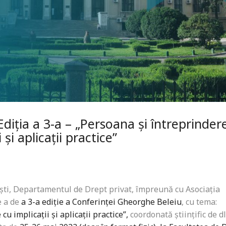
diția a 3-a – „Persoana și întreprinder
și aplicații practice”
ști, Departamentul de Drept privat, împreună cu Asociația
e a de
a 3-a ediție a Conferinței Gheorghe Beleiu
, cu tema:
u implicații și aplicații practice”,
coordonată științific de dl