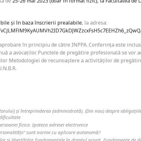
ata de
25-26 mai 2023 (doar în format fizic), la Facultatea de 
ibile
și în baza înscrierii prealabile
, la adresa:
QLSefvCJLMFlM9KyAUMVh2ID7GkDJWZzcxFsH5c7EEHZh6_zQwQ
probare în principiu de către INPPA. Conferința este inclus
uă a avocaților. Punctele de pregătire profesională se vor 
lor Metodologiei de recunoaștere a activităților de pregătir
.N.B.R.
rului) și întreprinderea (administrată). (Din nou) despre obligațiile
ificultate
ersoanei fizice. Ipoteza adresei electronice
ersonalității” sunt norme cu aplicare autonomă?
or și libertăților fundamentale în dreptul privat.
Fundamente de d