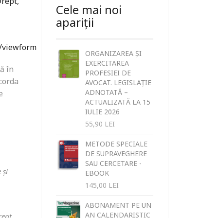
Drept,
Cele mai noi
apariții
/viewform
ORGANIZAREA ȘI
EXERCITAREA
ă în
PROFESIEI DE
acorda
AVOCAT. LEGISLAȚIE
ADNOTATĂ –
e
ACTUALIZATĂ LA 15
IULIE 2026
55,90
LEI
METODE SPECIALE
DE SUPRAVEGHERE
SAU CERCETARE -
 și
EBOOK
145,00
LEI
ABONAMENT PE UN
AN CALENDARISTIC
rept