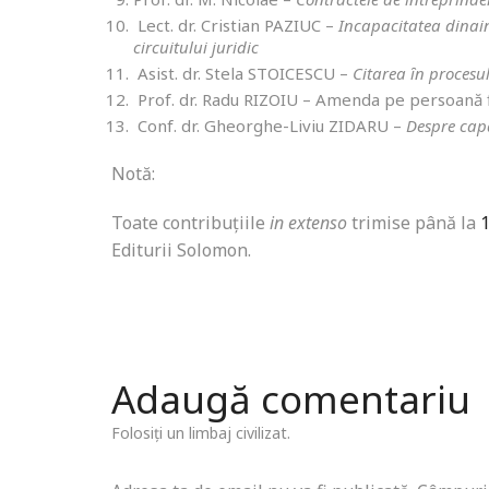
Lect. dr. Cristian PAZIUC –
Incapacitatea dinaint
circuitului juridic
Asist. dr. Stela STOICESCU –
Citarea ȋn procesul
Prof. dr. Radu RIZOIU – Amenda pe persoană f
Conf. dr. Gheorghe-Liviu ZIDARU –
Despre capa
Notă:
Toate contribuțiile
in extenso
trimise până la
Editurii Solomon.
Adaugă comentariu
Folosiți un limbaj civilizat.