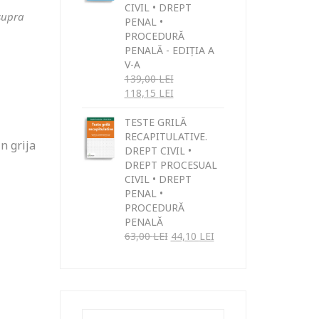
CIVIL • DREPT
asupra
PENAL •
PROCEDURĂ
PENALĂ - EDIȚIA A
V-A
139,00
LEI
118,15
LEI
TESTE GRILĂ
RECAPITULATIVE.
n grija
DREPT CIVIL •
DREPT PROCESUAL
CIVIL • DREPT
PENAL •
PROCEDURĂ
PENALĂ
63,00
LEI
44,10
LEI