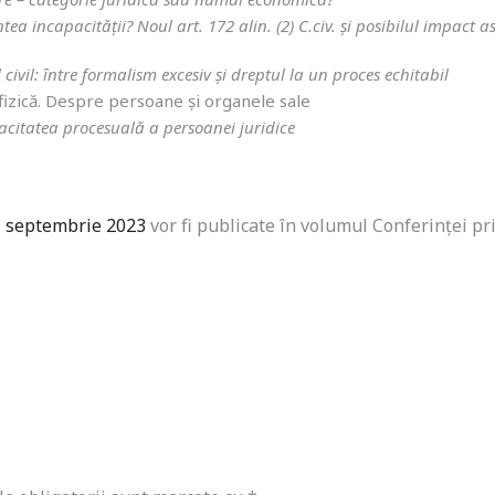
ea incapacității? Noul art. 172 alin. (2) C.civ. și posibilul impact 
 civil: ȋntre formalism excesiv şi dreptul la un proces echitabil
izică. Despre persoane și organele sale
citatea procesuală a persoanei juridice
1 septembrie 2023
vor fi publicate în volumul Conferinței pri