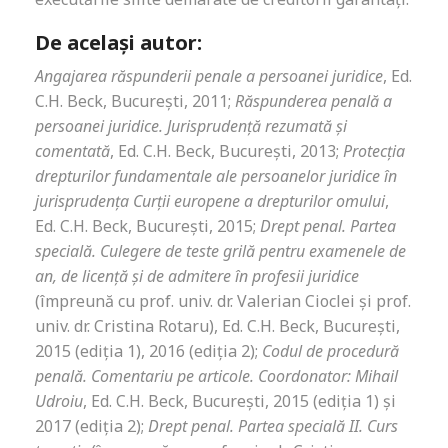
De același autor:
Angajarea răspunderii penale a persoanei juridice
, Ed.
C.H. Beck, Bucureşti, 2011;
Răspunderea penală a
persoanei juridice. Jurisprudenţă rezumată şi
comentată
, Ed. C.H. Beck, Bucureşti, 2013;
Protecția
drepturilor fundamentale ale persoanelor juridice în
jurisprudența Curții europene a drepturilor omului
,
Ed. C.H. Beck, București, 2015;
Drept penal. Partea
specială. Culegere de teste grilă pentru examenele de
an, de licență și de admitere în profesii juridice
(împreună cu prof. univ. dr. Valerian Cioclei și prof.
univ. dr. Cristina Rotaru), Ed. C.H. Beck, București,
2015 (ediția 1), 2016 (ediția 2);
Codul de procedură
penală. Comentariu pe articole. Coordonator: Mihail
Udroiu
, Ed. C.H. Beck, București, 2015 (ediția 1) și
2017 (ediția 2);
Drept penal. Partea specială II. Curs