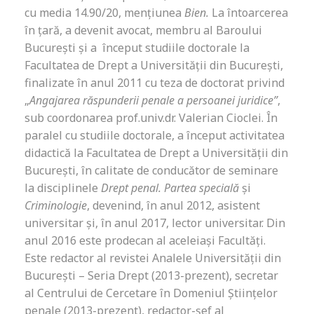
cu media 14.90/20, mențiunea
Bien.
La întoarcerea
în țară, a devenit avocat, membru al Baroului
București și a început studiile doctorale la
Facultatea de Drept a Universității din București,
finalizate în anul 2011 cu teza de doctorat privind
„
Angajarea răspunderii penale a persoanei juridice”
,
sub coordonarea prof.univ.dr. Valerian Cioclei. În
paralel cu studiile doctorale, a început activitatea
didactică la Facultatea de Drept a Universității din
București, în calitate de conducător de seminare
la disciplinele
Drept penal. Partea specială
și
Criminologie
, devenind, în anul 2012, asistent
universitar și, în anul 2017, lector universitar. Din
anul 2016 este prodecan al aceleiași Facultăți.
Este redactor al revistei Analele Universității din
București – Seria Drept (2013-prezent), secretar
al Centrului de Cercetare în Domeniul Științelor
penale (2013-prezent), redactor-șef al