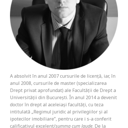
A absolvit în anul 2007 cursurile de licență, iar, în
anul 2008, cursurile de master (specializarea
Drept privat aprofundat) ale Facultății de Drept a
Universității din București. În anul 2014 a devenit
doctor în drept al aceleiași facultăți, cu teza
intitulată „Regimul juridic al privilegiilor și al
ipotecilor imobiliare”, pentru care i s-a conferit
calificativul excelent/
summa cum laude
. De la