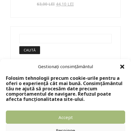
63,00
LEI
44,10
LEI
Gestionați consimțământul
Folosim tehnologii precum cookie-urile pentru a
oferi o experiență cât mai bună. Consimțământul
tău ne ajută să procesăm date precum
comportamentul de navigare. Refuzul poate
afecta funcționalitatea site-ului.
Accept
Copyright © 2024 - Editura Solomon
Respinge