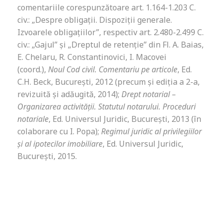
comentariile corespunzătoare art. 1.164-1.203 C.
civ.: „Despre obligații. Dispoziții generale.
Izvoarele obligațiilor”, respectiv art. 2.480-2.499 C.
civ.: „Gajul” și „Dreptul de retenție” din Fl. A. Baias,
E. Chelaru, R. Constantinovici, I. Macovei
(coord.),
Noul Cod civil. Comentariu pe articole
, Ed.
C.H. Beck, București, 2012 (precum și ediția a 2-a,
revizuită și adăugită, 2014);
Drept notarial –
Organizarea activității. Statutul notarului. Proceduri
notariale
, Ed. Universul Juridic, București, 2013 (în
colaborare cu I. Popa);
Regimul juridic al privilegiilor
și al ipotecilor imobiliare
, Ed. Universul Juridic,
Bucureşti, 2015.